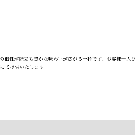
お問い合わせはこちら
の個性が際立ち豊かな味わいが広がる一杯です。お客様一人
にて提供いたします。