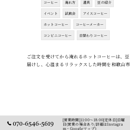
コーヒー
淹れ方
道具
豆の紹介
イベント
試飲会
アイスコーヒー
ホットコーヒー
コーヒーメーカー
コンビニコーヒー
日替わりコーヒー
ご注文を受けてから淹れるホットコーヒーは、豆
届けし、心温まるリラックスした時間を和歌山市
[営業時間]11:00～18:00[定休日]日曜
070-6546-5619
日(営業の場合あり/詳細はInstagra
m・Googleマップ)