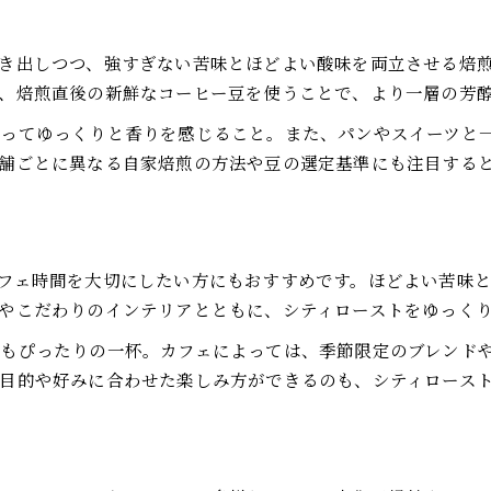
シティローストで味わう満足感とは
毎日のコーヒーに最適な焙煎度
き出しつつ、強すぎない苦味とほどよい酸味を両立させる焙
焙煎度にこだわるコーヒー好きへのシティロースト入門
、焙煎直後の新鮮なコーヒー豆を使うことで、より一層の芳
コーヒーの焙煎度がもたらす味の違い
取ってゆっくりと香りを感じること。また、パンやスイーツと
シティローストを美味しく味わうコツ
舗ごとに異なる自家焙煎の方法や豆の選定基準にも注目する
コーヒー豆選びのポイントを知ろう
自宅でも楽しめるシティローストの魅力
コーヒー好きにおすすめの焙煎方法
フェ時間を大切にしたい方にもおすすめです。ほどよい苦味
お問い合わせはこちら
お問い合わせはこちら
やこだわりのインテリアとともに、シティローストをゆっく
もぴったりの一杯。カフェによっては、季節限定のブレンド
目的や好みに合わせた楽しみ方ができるのも、シティロース