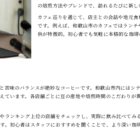
シティローストで広がる風味の世界
の焙煎方法やブレンドで、訪れるたびに新し
コーヒー好きが試したい飲み比べ体験
カフェ巡りを通じて、店主との会話や地元食
焙煎度で変わるコーヒーの奥深さ
です。例えば、和歌山市のカフェではランチ
供が特徴的。初心者でも気軽に本格的な珈琲
好みに合わせたコーヒーの選び方
シティローストで広がる和歌山カフェ時間の魅力
コーヒーが彩るカフェでの贅沢時間
シティローストで楽しむカフェ巡り
コーヒーと一緒に味わう地元スイーツ
雰囲気重視のカフェ選びのポイント
と苦味のバランスが絶妙なコーヒーです。和歌山市内にはシ
コーヒー時間を充実させるヒント
えています。各店舗ごとに豆の産地や焙煎時間のこだわりが
バランス重視の一杯を求めてシティローストを選ぶ理由
コーヒーのコクと苦味の絶妙な調和
やランキング上位の店舗をチェックし、実際に飲み比べてみ
バランス感覚が光るシティローストの魅力
す。初心者はスタッフにおすすめを聞くことで、より深い珈
コーヒー好きが選ぶ理想的な味わい