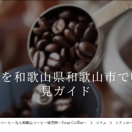
シ
力を和歌山県和歌山市で
見ガイド
ーヒーなら和歌山コーヒー焙煎所〜Your Coffee〜
コラム
シティロ