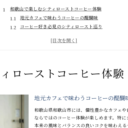
和歌山で楽しむシティローストコーヒー体験
地元カフェで味わうコーヒーの醍醐味
コーヒー好き必見のシティロースト巡り
香り高いコーヒー体験の魅力とは
シティローストで広がるカフェ時間
和歌山市で出会うコーヒーの新提案
コーヒー通が注目するシティローストの特徴
コーヒー本来のコクを楽しむ秘訣
ィローストコーヒー体験
シティローストの焙煎度が生む個性
苦味と香りの絶妙なバランスを知る
コーヒー豆選びで味が決まる理由
地元カフェで味わうコーヒーの醍醐
コーヒー通が選ぶ理由とその魅力
和歌山県和歌山市には、個性豊かなカフェや
新しい風味を探すならシティローストコーヒー
ならではのコーヒー体験が楽しめます。特に
コーヒーの新たな味覚を発見する方法
本来の風味とバランスの良いコクを味わえる