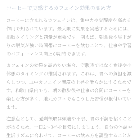
コーヒーで実感するカフェイン効果の高め方
コーヒーに含まれるカフェインは、集中力や覚醒度を高める
作用で知られています。最大限に効果を実感するためには、
摂取タイミングと適量が重要です。例えば、朝食後や昼下が
りの眠気が強い時間帯にコーヒーを飲むことで、仕事や学習
のパフォーマンス向上が期待できます。
カフェインの効果を高めたい場合、空腹時ではなく食後や小
休憩のタイミングが推奨されます。これは、胃への負担を減
らしつつ、血中カフェイン濃度の上昇を滑らかにするためで
す。和歌山県内でも、朝の散歩後や仕事の合間にコーヒーを
楽しむ方が多く、地元カフェでもこうした習慣が根付いてい
ます。
注意点として、過剰摂取は頭痛や不眠、胃の不調を招くこと
があるため、一日2～3杯を目安にしましょう。自分の体調や
生活リズムに合わせて、コーヒーの飲み方を調整することが