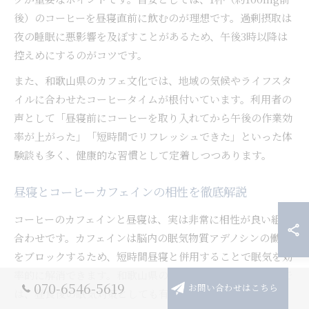
後）のコーヒーを昼寝直前に飲むのが理想です。過剰摂取は
夜の睡眠に悪影響を及ぼすことがあるため、午後3時以降は
控えめにするのがコツです。
また、和歌山県のカフェ文化では、地域の気候やライフスタ
イルに合わせたコーヒータイムが根付いています。利用者の
声として「昼寝前にコーヒーを取り入れてから午後の作業効
率が上がった」「短時間でリフレッシュできた」といった体
験談も多く、健康的な習慣として定着しつつあります。
昼寝とコーヒーカフェインの相性を徹底解説
コーヒーのカフェインと昼寝は、実は非常に相性が良い組み
合わせです。カフェインは脳内の眠気物質アデノシンの働き
をブロックするため、短時間昼寝と併用することで眠気を効
率的に解消できます。和歌山県のように日差しの強い地域で
070-6546-5619
お問い合わせはこちら
は、昼食後の眠気対策としても有効です。