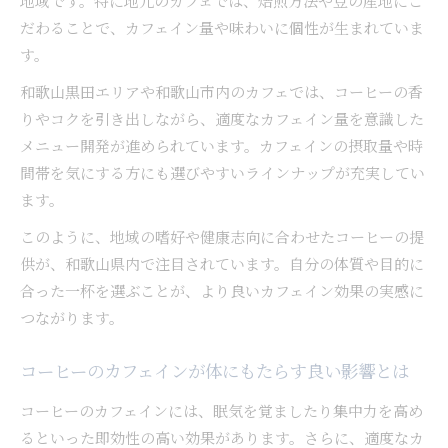
地域です。特に地元のカフェでは、焙煎方法や豆の産地にこ
ト
だわることで、カフェイン量や味わいに個性が生まれていま
す。
昼寝とコーヒーカフェインの相性を徹底解説
短時間昼寝に効果的なコーヒーの飲み方とは
和歌山黒田エリアや和歌山市内のカフェでは、コーヒーの香
りやコクを引き出しながら、適度なカフェイン量を意識した
コーヒーとカフェイン効果の賢い実感ポイント
メニュー開発が進められています。カフェインの摂取量や時
コーヒーのカフェイン効果を感じやすい工夫
間帯を気にする方にも選びやすいラインナップが充実してい
カフェインとコーヒーの賢い選び方と実感法
ます。
日常で実感するコーヒーカフェインの活用術
このように、地域の嗜好や健康志向に合わせたコーヒーの提
コーヒーで健康的にカフェイン効果を得るコツ
供が、和歌山県内で注目されています。自分の体質や目的に
生活習慣に役立つコーヒー実感ポイント紹介
合った一杯を選ぶことが、より良いカフェイン効果の実感に
つながります。
コーヒーのカフェインが体にもたらす良い影響とは
コーヒーのカフェインには、眠気を覚ましたり集中力を高め
るといった即効性の高い効果があります。さらに、適度なカ