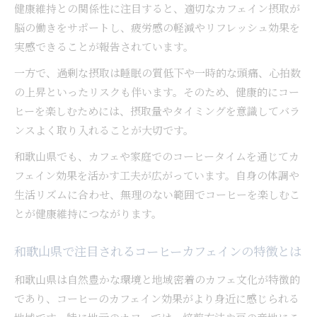
健康維持との関係性に注目すると、適切なカフェイン摂取が
カフェインの特性を活かしたコーヒーの飲み方
脳の働きをサポートし、疲労感の軽減やリフレッシュ効果を
コーヒーと集中力アップの実践的な方法
実感できることが報告されています。
健康的に楽しむためのコーヒー摂取タイミングとは
一方で、過剰な摂取は睡眠の質低下や一時的な頭痛、心拍数
コーヒーのカフェイン効果を活かす最適な時間
の上昇といったリスクも伴います。そのため、健康的にコー
帯
ヒーを楽しむためには、摂取量やタイミングを意識してバラ
健康を意識したコーヒー摂取タイミングの選び
ンスよく取り入れることが大切です。
方
和歌山県でも、カフェや家庭でのコーヒータイムを通じてカ
カフェイン効果を高めるコーヒーの飲む時間例
フェイン効果を活かす工夫が広がっています。自身の体調や
コーヒーと健康維持に適したタイミングを解説
生活リズムに合わせ、無理のない範囲でコーヒーを楽しむこ
摂取タイミングで変わるコーヒーの健康効果
とが健康維持につながります。
昼寝前にコーヒーカフェインを活用する方法
昼寝前コーヒーのカフェイン効果で午後も快適
和歌山県で注目されるコーヒーカフェインの特徴とは
に
和歌山県は自然豊かな環境と地域密着のカフェ文化が特徴的
コーヒーで昼寝の質を高めるカフェイン活用法
であり、コーヒーのカフェイン効果がより身近に感じられる
カフェインを活かした昼寝前コーヒーのポイン