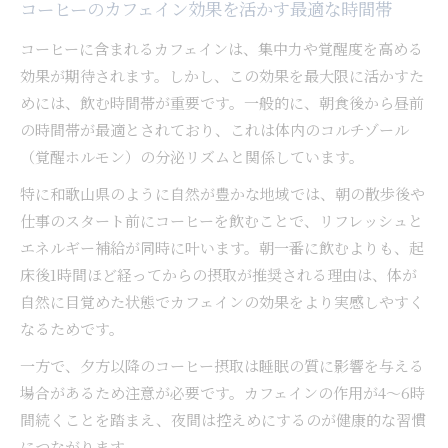
コーヒーのカフェイン効果を活かす最適な時間帯
コーヒーに含まれるカフェインは、集中力や覚醒度を高める
効果が期待されます。しかし、この効果を最大限に活かすた
めには、飲む時間帯が重要です。一般的に、朝食後から昼前
の時間帯が最適とされており、これは体内のコルチゾール
（覚醒ホルモン）の分泌リズムと関係しています。
特に和歌山県のように自然が豊かな地域では、朝の散歩後や
仕事のスタート前にコーヒーを飲むことで、リフレッシュと
エネルギー補給が同時に叶います。朝一番に飲むよりも、起
床後1時間ほど経ってからの摂取が推奨される理由は、体が
自然に目覚めた状態でカフェインの効果をより実感しやすく
なるためです。
一方で、夕方以降のコーヒー摂取は睡眠の質に影響を与える
場合があるため注意が必要です。カフェインの作用が4〜6時
間続くことを踏まえ、夜間は控えめにするのが健康的な習慣
につながります。