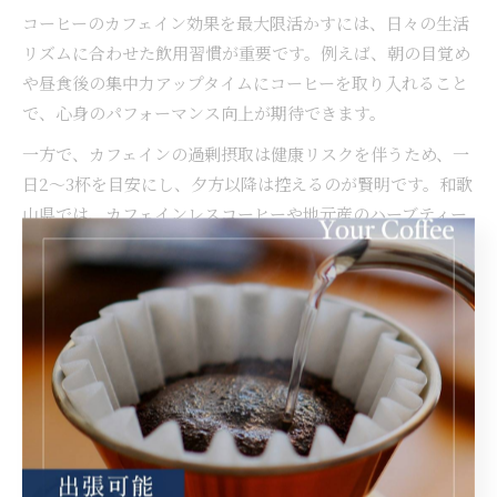
コーヒーのカフェイン効果を最大限活かすには、日々の生活
リズムに合わせた飲用習慣が重要です。例えば、朝の目覚め
や昼食後の集中力アップタイムにコーヒーを取り入れること
で、心身のパフォーマンス向上が期待できます。
一方で、カフェインの過剰摂取は健康リスクを伴うため、一
日2～3杯を目安にし、夕方以降は控えるのが賢明です。和歌
山県では、カフェインレスコーヒーや地元産のハーブティー
と組み合わせて楽しむ方も増えています。
ユーザーからは「コーヒーで仕事効率が上がった」「地元カ
フェでのコーヒー習慣が健康管理に役立つ」といった実感の
声が多く寄せられています。自分に合った飲み方を見つけ、
健康的なコーヒーライフを実践しましょう。
コーヒーのカフェインがもたらす