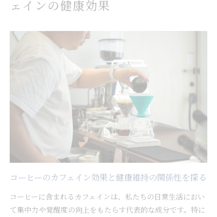
ェインの健康効果
コーヒーとカフェイン効果を日常生活に活かす
ヒント
カフェイン効果を引き出す和歌山県のコーヒー習慣
コーヒーで実感するカフェイン効果の高め方
和歌山県の生活に根付くコーヒー習慣の工夫
カフェインを活かすコーヒーの飲み方とポイン
ト
地域に合ったコーヒーカフェイン活用術を紹介
コーヒーのカフェイン効果を最大化する日常習
慣
コーヒーのカフェインがもたらす集中力アップ術
コーヒーカフェインで集中力が高まる理由を解
コーヒーのカフェイン効果と健康維持の関係性を探る
説
コーヒーに含まれるカフェインは、私たちの日常生活におい
仕事効率化に役立つコーヒーのカフェイン効果
て集中力や覚醒度の向上をもたらす代表的な成分です。特に
コーヒーで集中力を維持するタイミングの工夫