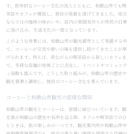
す。世界的なコーヒー文化の流入とともに、和歌山市でも喫
和歌山市観光で味わう歴史とコーヒーの関係
茶店やカフェが増加し、独自の発展を遂げてきました。地元
和歌山観光とコーヒー文化を楽しむ極意
ならではの珈琲の味わいや、店内の雰囲気作りが市民の日常
観光を彩るコーヒー文化の楽しみ方
に溶け込み、生活文化の一部となっています。
和歌山観光で体感するコーヒーの魅力
このような背景には、和歌山市が観光都市として発展する中
コーヒー片手に巡る和歌山観光の新提案
で、コーヒーが交流や憩いの場を提供し続けてきたことが挙
観光案内所で得られるコーヒー体験情報
げられます。例えば、昔ながらの喫茶店から新しいカフェま
和歌山観光とコーヒー文化のベストコース
で、多様な店舗が地域ごとに点在し、イベントやコミュニテ
現地体験から知る和歌山市のコーヒーの深さ
ィ活動も盛んです。こうした取り組みが、和歌山市の歴史や
観光資源と調和し、独自のコーヒー文化を育んでいます。
現地体験で味わう和歌山市のコーヒー文化
コーヒー体験が教えてくれる和歌山市の魅力
コーヒーと和歌山市観光の密接な関係
歴史と体験が融合するコーヒーの楽しみ方
和歌山市の観光とコーヒーは、密接に結びついています。観
和歌山市で深まるコーヒーの奥深い味わい
光客が和歌山の歴史や名所を巡る際、カフェや喫茶店でのひ
観光と体験で知るコーヒーの新たな側面
とときは、旅の楽しみの一つです。観光案内所や和歌山市中
央卸売市場周辺でも、地元の香り高い珈琲を提供する店舗が