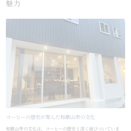
歴史的背景が息づくコーヒー体験スポット
魅力
コーヒーと和歌山市の伝統文化の出会い
観光とコーヒー体験の相乗効果を味わう
和歌山観光とコーヒー体験の魅力解説
和歌山市で味わう伝統とコーヒーの融合
伝統文化とコーヒーが融合する和歌山市
コーヒーが彩る和歌山市の伝統行事体験
歴史とコーヒーが交わる観光スポット
和歌山市で楽しむ文化体験とコーヒータイム
観光客に人気の伝統とコーヒーの調和
コーヒー好きなら訪れたい和歌山市の歴史的背景
コーヒー愛好家必見の和歌山市歴史散策
和歌山市の歴史が彩るコーヒースポット
コーヒーの歴史が育んだ和歌山市の文化
コーヒー文化の発展を支えた歴史を探る
和歌山市の文化は、コーヒーの歴史と深く結びついていま
観光と共に知るコーヒーの歴史的魅力