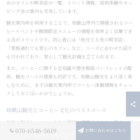
めのカフェや喫茶店の一覧、イベント情報、焙煎体験やカッ
ピング会の案内も充実しています。
観光案内所を利用することで、和歌山市内で開催されるコー
ヒーイベントや期間限定メニューの情報を効率よく収集でき
る点がメリットです。初心者には「地元で人気の喫茶店」
「家族連れでも安心のカフェ」など、ニーズに合わせた紹介
も行われており、安心して観光計画を立てられます。
また、コーヒーに関する豆知識や歴史解説パンフレットの配
布、観光コースの提案も好評です。和歌山観光をより深く楽
しむために、まずは観光案内所でコーヒー体験情報をチェッ
クしてみてはいかがでしょうか。
和歌山観光とコーヒー文化のベストコース
和歌山観光とコーヒー文化を同時に満喫するなら、歴史スポ
070-6546-5619
ットとカフェ巡りを組み合わせたコースがおすすめです。た
お問い合わせはこちら
とえば、和歌山城の散策後に近隣の老舗喫茶店でコーヒーを