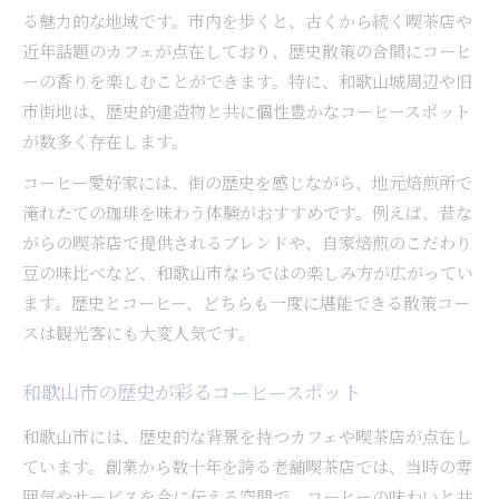
る魅力的な地域です。市内を歩くと、古くから続く喫茶店や
近年話題のカフェが点在しており、歴史散策の合間にコーヒ
ーの香りを楽しむことができます。特に、和歌山城周辺や旧
市街地は、歴史的建造物と共に個性豊かなコーヒースポット
が数多く存在します。
コーヒー愛好家には、街の歴史を感じながら、地元焙煎所で
淹れたての珈琲を味わう体験がおすすめです。例えば、昔な
がらの喫茶店で提供されるブレンドや、自家焙煎のこだわり
豆の味比べなど、和歌山市ならではの楽しみ方が広がってい
ます。歴史とコーヒー、どちらも一度に堪能できる散策コー
スは観光客にも大変人気です。
和歌山市の歴史が彩るコーヒースポット
和歌山市には、歴史的な背景を持つカフェや喫茶店が点在し
ています。創業から数十年を誇る老舗喫茶店では、当時の雰
囲気やサービスを今に伝える空間で、コーヒーの味わいと共