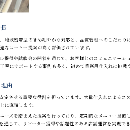
卸し活用によるコーヒー供給の安心ポイント
コーヒー卸しの配送体制が店舗経営を支援
カフェ経営に役立つコーヒー仕入れ術
コーヒー卸しで実現する効率的な仕入れ方法
特長
和歌山市で選ぶ業務用コーヒー仕入れのコツ
、地域密着型のきめ細やかな対応と、品質管理へのこだわり
カフェ経営で押さえたいコーヒー卸しの活用術
適なコーヒー提案が高く評価されています。
店舗の特徴に合わせたコーヒー卸しの選び方
ル提供や試飲会の開催を通じて、お客様とのコミュニケーシ
コーヒー卸しを活用したコスト管理の工夫
で丁寧にサポートする事例も多く、初めて業務用仕入れに挑戦
お問い合わせはこちら
お問い合わせはこちら
る理由
安定させる重要な役割を担っています。大量仕入れによるコ
上に直結します。
ニーズを踏まえた提案も行っており、定期的なメニュー見直
を通じて、リピーター獲得や話題性のある店舗運営を実現で