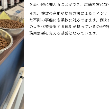
和歌山市で評価されるコーヒー選びのコツ
を最小限に抑えることができ、店舗運営に安
業務用コーヒー卸しによる味と品質の違い
また、複数の産地や焙煎方法によるラインナ
コーヒー豆販売の現場で重視される要素
た不測の事態にも柔軟に対応できます。例え
の豆を代替提案する体制が整っているのが特
卸し業者選びが店舗成功を左右する理由
務用需要を支える基盤となっています。
高品質コーヒーを卸しで手に入れる魅力
コーヒー卸しが実現する高品質へのこだわり
和歌山市で選ぶコーヒー卸しの魅力を解説
業務用コーヒーならではの品質管理体制とは
卸し利用で味わうコーヒーの豊かな個性
高品質コーヒー卸しがもたらす店舗の信頼感
安定供給なら和歌山市の卸しを選ぶ理由
コーヒー卸しが叶える安定供給の仕組みを解説
和歌山市のコーヒー卸しが支持される理由
業務用コーヒー卸しで供給リスクを最小限に