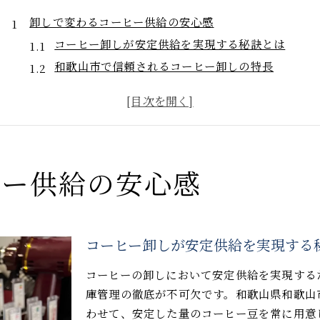
卸しで変わるコーヒー供給の安心感
コーヒー卸しが安定供給を実現する秘訣とは
和歌山市で信頼されるコーヒー卸しの特長
業務用コーヒー卸しが店舗経営を支える理由
品質管理が徹底されたコーヒー卸しのメリット
卸しならではのコーヒー選びがもたらす安心感
和歌山市発コーヒー流通の今を知る
コーヒー流通の最新動向を和歌山市で探る
ヒー供給の安心感
業務用コーヒー卸しの流れと地域密着の強み
和歌山市で注目されるコーヒー豆販売の現状
コーヒー卸し業界が変える飲食店の未来像
コーヒー卸しが安定供給を実現する
卸しサービスが広げるコーヒービジネスの可能性
コーヒーの卸しにおいて安定供給を実現する
業務用コーヒー選定のポイント徹底解説
庫管理の徹底が不可欠です。和歌山県和歌山
コーヒー卸しで押さえるべき選定基準とは
わせて、安定した量のコーヒー豆を常に用意