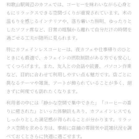
和歌山駅周辺のカフェでは、コーヒーを味わいながら心身と
もにリラックスできる空間づくりが重視されています。木の
温もりを感じるインテリアや、落ち着いた照明、ゆったりと
したソファ席など、日常の喧騒から離れて自分だけの時間を
過ごせる工夫が随所に見られます。
特にカフェインレスコーヒーは、夜カフェや仕事帰りのひと
ときにも最適で、カフェインの摂取制限がある方でも安心し
てくつろげます。また、友人との会話や読書、パソコン作業
など、目的に合わせて利用しやすい点も魅力です。店ごとに
異なるテーマや雑貨、アートが飾られていることが多く、飽
きずに何度でも訪れたくなります。
利用者の中には「静かな空間で集中できた」「コーヒーの香
りに癒された」といった体験談もあり、カフェインレスでも
しっかりとした満足感が得られることが分かります。リラッ
クス空間を求める方は、事前に店舗の雰囲気や混雑状況を調
べておくとさらに快適に過ごせます。