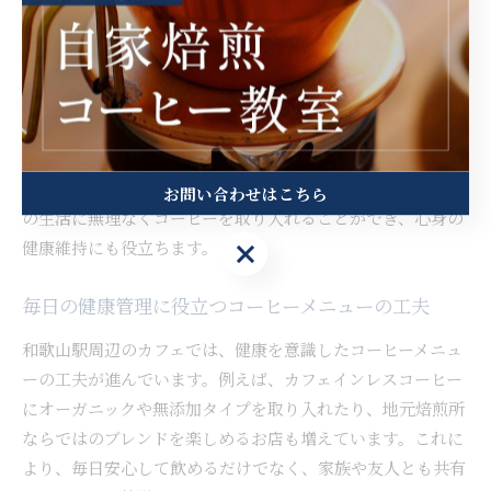
間を過ごすことができます。和歌山駅周辺のカフェでは、落
ち着いた雰囲気の店内でSNS映えするおしゃれな空間も楽し
めるため、心も体もリフレッシュできるのが魅力です。
実際に利用した方からは「眠れない夜でもコーヒータイムを
楽しめた」「気分転換に最適」といった口コミが多く寄せら
れています。カフェインレスの選択肢を増やすことで、毎日
お問い合わせはこちら
の生活に無理なくコーヒーを取り入れることができ、心身の
健康維持にも役立ちます。
お問い合わせはこちら
毎日の健康管理に役立つコーヒーメニューの工夫
和歌山駅周辺のカフェでは、健康を意識したコーヒーメニュ
ーの工夫が進んでいます。例えば、カフェインレスコーヒー
にオーガニックや無添加タイプを取り入れたり、地元焙煎所
ならではのブレンドを楽しめるお店も増えています。これに
より、毎日安心して飲めるだけでなく、家族や友人とも共有