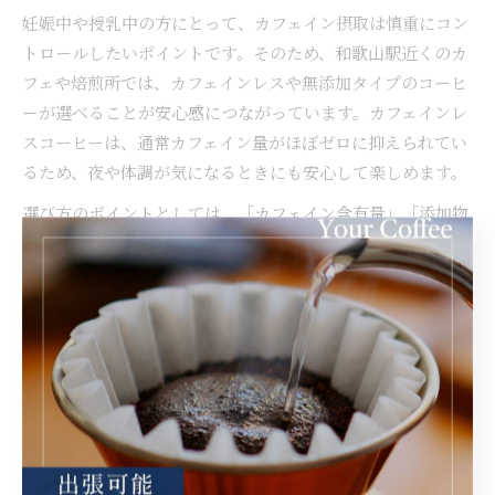
妊娠中や授乳中の方にとって、カフェイン摂取は慎重にコン
トロールしたいポイントです。そのため、和歌山駅近くのカ
フェや焙煎所では、カフェインレスや無添加タイプのコーヒ
ーが選べることが安心感につながっています。カフェインレ
スコーヒーは、通常カフェイン量がほぼゼロに抑えられてい
るため、夜や体調が気になるときにも安心して楽しめます。
選び方のポイントとしては、「カフェイン含有量」「添加物
の有無」「口コミ評価」などを比較しましょう。和歌山の水
質や地域性に合わせた後味すっきりのブレンドも多く、妊婦
さんや授乳中の方から「安心して続けられる」「夜でも飲み
やすい」といった声が寄せられています。
カフェインレスのコーヒーで心身のバランスを整える
カフェインレスコーヒーは、体内リズムを整えたい方やスト
レスを軽減したい方にもおすすめです。カフェインレスを選
ぶことで、夜間の睡眠に悪影響を与えず、リラックスした時