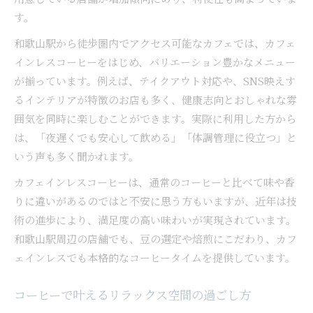
カフェ巡りで新しい健康習慣を取り入れよう
す。
話題の和歌山駅近カフェインレスコーヒー徹底解説
和歌山駅から徒歩圏内でアクセス可能なカフェでは、カフェ
和歌山駅近くで人気上昇中のコーヒースポット
インレスコーヒーをはじめ、バリエーション豊かなメニュー
カフェインレスコーヒーの味わいと特徴を比較
が揃っています。例えば、テイクアウト対応や、SNS映えす
コーヒーのメニューやモーニングプランを探る
るインテリアが特徴のお店も多く、健康志向とおしゃれな雰
口コミで評判のカフェインレス店を実際に体験
囲気を同時に楽しむことができます。実際に利用した方から
ランチタイムにおすすめのコーヒー選び方
は、「夜遅くでも安心して飲める」「体調管理に役立つ」と
いう声も多く聞かれます。
カフェイン摂取を抑えるコーヒーの楽しみ方ガイド
コーヒーのカフェイン摂取量を上手に調整する
カフェインレスコーヒーは、通常のコーヒーと比べて味や香
方法
りに違いがあるのではと不安に思う方もいますが、近年は技
術の進歩により、満足度の高い味わいが実現されています。
1日に飲めるカフェインレスコーヒーの適量と
和歌山駅周辺の店舗でも、豆の選定や焙煎にこだわり、カフ
は
ェインレスでも本格的なコーヒータイムを提供しています。
コーヒーの種類ごとのカフェイン量を知ろう
カフェインレス生活で感じた変化と効果
コーヒーで叶えるリラックス空間の過ごし方
自分に合ったコーヒーメニューの選び方解説