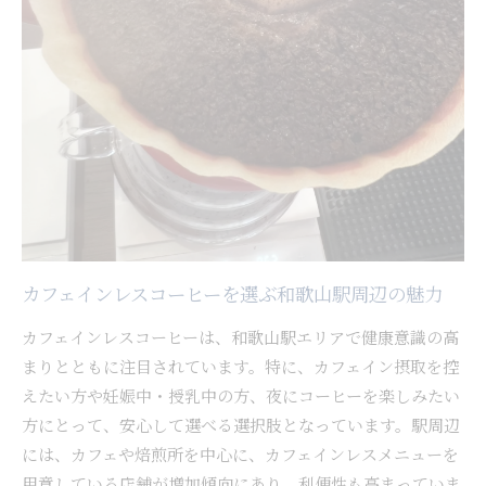
ヒー時間
コーヒーとインスタ映え空間を両立するコツ
和歌山駅近くの写真映えするカフェ巡り体験
カフェインレスコーヒーで叶えるSNS投稿術
クレープとコーヒーのベストな組み合わせを探
す
レビューで話題のカフェインレス店を訪問して
みた
健康とおしゃれを両立できるコーヒーライフの始め
カフェインレスコーヒーを選ぶ和歌山駅周辺の魅力
方
カフェインレスコーヒーで始めるおしゃれな生
カフェインレスコーヒーは、和歌山駅エリアで健康意識の高
活
まりとともに注目されています。特に、カフェイン摂取を控
えたい方や妊娠中・授乳中の方、夜にコーヒーを楽しみたい
コーヒー選びが毎日の健康をサポートする理由
方にとって、安心して選べる選択肢となっています。駅周辺
店舗の雰囲気とヘルシー志向を両立する方法
には、カフェや焙煎所を中心に、カフェインレスメニューを
モーニングやランチでコーヒーを楽しむコツ
用意している店舗が増加傾向にあり、利便性も高まっていま