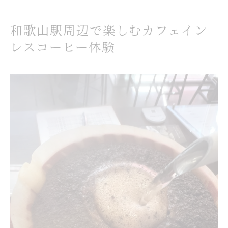
SNS映えするカフェとコーヒーの選び方入門
気になるカフェ クレープリーのレビューと体験
和歌山駅周辺で楽しむカフェイン
談
レスコーヒー体験
ヘルシー志向ならカフェインレスコーヒーを選ぶ理
由
カフェインレスコーヒーが支持される健康的な
理由
コーヒーのカフェイン量をコントロールするメ
リット
妊娠中や授乳中にも優しいコーヒーの選び方
カフェインレスのコーヒーで心身のバランスを
整える
毎日の健康管理に役立つコーヒーメニューの工
夫
インスタ映えカフェとカフェインレスで理想のコー