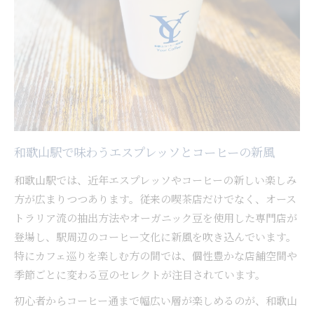
静かな空間で堪能する本格コーヒーの魅力
駅周辺で見つける隠れ家コーヒースポット
エスプレッソとコーヒーで過ごす贅沢な一日
手作りスイーツとコーヒーの極上時間へ
手作りスイーツとコーヒーで癒やしの時間
駅周辺で楽しむコーヒーとスイーツの調和
エスプレッソと相性抜群の手作りケーキ体験
和歌山駅で味わうエスプレッソとコーヒーの新風
コーヒー好きに贈るスイーツとの贅沢時間
和歌山駅では、近年エスプレッソやコーヒーの新しい楽しみ
本格コーヒーと手作りスイーツの絶妙な関係
方が広まりつつあります。従来の喫茶店だけでなく、オース
テイクアウトで公園ピクニックを満喫する
トラリア流の抽出方法やオーガニック豆を使用した専門店が
コーヒー片手に公園で楽しむピクニック術
登場し、駅周辺のコーヒー文化に新風を吹き込んでいます。
駅近でエスプレッソをテイクアウトして公園へ
特にカフェ巡りを楽しむ方の間では、個性豊かな店舗空間や
テイクアウトコーヒーと青空ピクニックの魅力
季節ごとに変わる豆のセレクトが注目されています。
コーヒー好きにおすすめの駅周辺ピクニック
初心者からコーヒー通まで幅広い層が楽しめるのが、和歌山