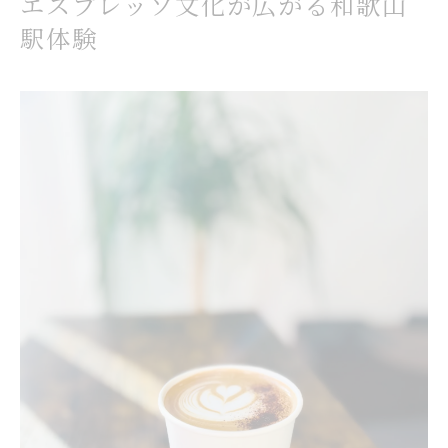
本格派コーヒーを楽しむ駅周辺の過ごし方
エスプレッソ文化が広がる和歌山
駅周辺でコーヒーを本格的に楽しむコツ
駅体験
コーヒーの香りに包まれる上質なひととき
本格派も納得のコーヒー体験が駅前に集結
エスプレッソとコーヒーの味比べを満喫
駅近で出会うコーヒーの奥深い世界
オーストラリア流の一杯なら駅近で決まり
駅近で体験するオーストラリア流コーヒー
コーヒー好きも納得の異国スタイルの一杯
エスプレッソで味わう本場のコーヒー文化
駅周辺で楽しむオーストラリア式コーヒー
異国の香り漂うコーヒー体験を駅近で満喫
隠れ家カフェで味わう特別なコーヒー体験
駅近の隠れ家カフェで特別なコーヒー時間
コーヒー通も驚く隠れ家のエスプレッソ体験