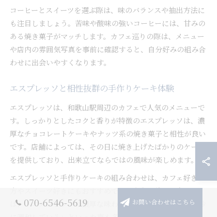
コーヒーとスイーツを選ぶ際は、味のバランスや抽出方法に
も注目しましょう。苦味や酸味の強いコーヒーには、甘みの
ある焼き菓子がマッチします。カフェ巡りの際は、メニュー
や店内の雰囲気写真を事前に確認すると、自分好みの組み合
わせに出会いやすくなります。
エスプレッソと相性抜群の手作りケーキ体験
エスプレッソは、和歌山駅周辺のカフェで人気のメニューで
す。しっかりとしたコクと香りが特徴のエスプレッソは、濃
厚なチョコレートケーキやナッツ系の焼き菓子と相性が良い
です。店舗によっては、その日に焼き上げたばかりのケーキ
を提供しており、出来立てならではの風味が楽しめます。
エスプレッソと手作りケーキの組み合わせは、カフェ好きの
方やスイーツ好きにもおすすめです。実際に訪れた方から
070-6546-5619
は、「エスプレッソの濃厚な味わいが、ケーキの甘さと絶妙
お問い合わせはこちら
に調和している」といった声も多く寄せられています。