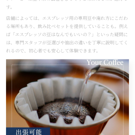
す。
店舗によっては、エスプレッソ用の専用豆や淹れ方にこだわ
る場所もあり、飲み比べセットを提供していることも。例え
ば「エスプレッソの豆はなんでもいいの？」といった疑問に
は、専門スタッフが豆選びや抽出の違いを丁寧に説明してく
れるので、初心者でも安心して体験できます。
味比べを楽しむ際は、スイーツや軽食と一緒に注文すること
で、それぞれの味わいの違いをより明確に感じられます。自
分に合う組み合わせを探す楽しみも、和歌山駅エリアならで
はの醍醐味です。
駅近で出会うコーヒーの奥深い世界
和歌山駅近くのカフェや専門店では、コーヒーの奥深い世界
に触れることができます。抽出方法や豆の産地、焙煎度合い
による味の違いなど、知れば知るほどコーヒーの魅力が広が