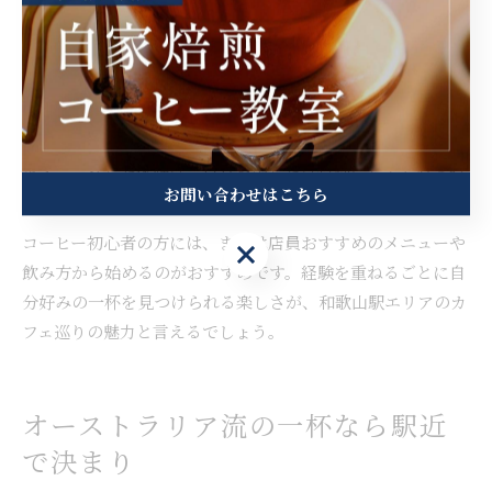
ります。特にバリスタの技術や店舗ごとのオリジナルブレン
ドに注目することで、コーヒーの世界観がさらに深まりま
す。
また、駅周辺では異国文化を感じる店内空間や、和歌山なら
ではの地元食材を活かしたスイーツとのペアリングも楽しめ
ます。こうした体験は、日常を少しだけ特別にしてくれる時
お問い合わせはこちら
間を提供してくれます。
コーヒー初心者の方には、まずは店員おすすめのメニューや
お問い合わせはこちら
飲み方から始めるのがおすすめです。経験を重ねるごとに自
分好みの一杯を見つけられる楽しさが、和歌山駅エリアのカ
フェ巡りの魅力と言えるでしょう。
オーストラリア流の一杯なら駅近
で決まり