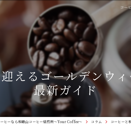
コー
で迎えるゴールデンウィ
最新ガイド
ヒーなら和歌山コーヒー焙煎所〜Your Coffee〜
コラム
コーヒーと