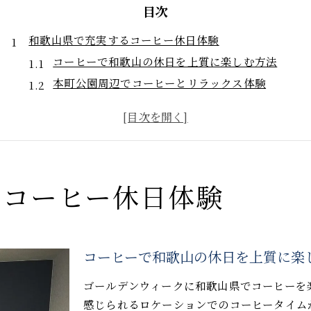
目次
和歌山県で充実するコーヒー休日体験
コーヒーで和歌山の休日を上質に楽しむ方法
本町公園周辺でコーヒーとリラックス体験
和歌山イベントとコーヒーのおすすめ過ごし方
コーヒー好き必見の和歌山県休日プラン紹介
休日にぴったりなコーヒー体験の選び方解説
ゴールデンウィークに健康とコーヒーを満喫
ゴールデンウィークに最適な健康的コーヒー習慣
るコーヒー休日体験
コーヒーで心身リセットする休日のすすめ
健康意識高めるゴールデンウィークのコーヒー術
コーヒーと健康を両立させる連休の過ごし方
コーヒーで和歌山の休日を上質に楽
ゴールデンウィーク限定コーヒー活用アイデア
ゴールデンウィークに和歌山県でコーヒーを
朝のコーヒーと体調管理の秘訣を解説
感じられるロケーションでのコーヒータイム