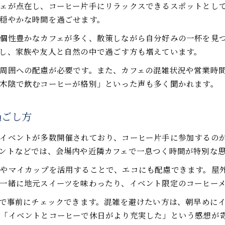
ェが点在し、コーヒー片手にリラックスできるスポットとし
カフェ巡りで知るコーヒーの新しい魅力発見
穏やかな時間を過ごせます。
休日におすすめの地元コーヒースポット紹介
個性豊かなカフェが多く、散策しながら自分好みの一杯を見
和歌山で見つける新しいコーヒー習慣
し、家族や友人と自然の中で過ごす方も増えています。
和歌山発コーヒー新習慣で毎日を豊かにする
周囲への配慮が必要です。また、カフェの混雑状況や営業時
イベントとリンクしたコーヒーの楽しみ方提案
木陰で飲むコーヒーが格別」といった声も多く聞かれます。
地元ならではのコーヒー体験を生活に取り入れる
コーヒーで始める健康的な和歌山ライフのすすめ
過ごし方
和歌山県民におすすめのコーヒールーティン解説
イベントが多数開催されており、コーヒー片手に参加するの
お問い合わせはこちら
お問い合わせはこちら
ントなどでは、会場内や近隣カフェで一息つく時間が特別な
ーやマイカップを活用することで、エコにも配慮できます。屋
一緒に地元スイーツを味わったり、イベント限定のコーヒー
Sで事前にチェックできます。混雑を避けたい方は、朝早めに
「イベントとコーヒーで休日がより充実した」という感想が