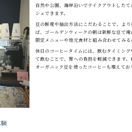
朝のコーヒーで健康を守るポイント紹介
自然や公園、海岸沿いでテイクアウトしたて
体調管理に役立つ朝のコーヒー習慣とは
シュできます。
コーヒーと朝食の理想的な取り合わせ解説
豆の鮮度や抽出方法にこだわることで、より
空腹時のコーヒーが体調に与える影響と対策
ば、ゴールデンウィークの朝は新鮮な豆で淹
限定メニューや地元食材と組み合わせてみる
コーヒーの最適な飲み方で朝を快適に過ごす
良質なコーヒー豆の鮮度を保つコツ
休日のコーヒータイムには、飲むタイミング
コーヒー豆の鮮度を長持ちさせる保存方法
て飲むことで、胃への負担を軽減できます。
オーガニック豆を使ったコーヒーも増えてお
焙煎日から考えるコーヒーのベストな飲み頃
コーヒー豆の管理で香りと味を最大限に楽しむ
鮮度が落ちにくいコーヒー豆選びのポイント
コーヒーの保存容器と環境の選び方解説
地元カフェ巡りで休日に心身リフレッシュ
コーヒー好きのための地元カフェ巡りの楽しみ方
和歌山の隠れたカフェで味わうコーヒー体験
体験
本町公園近くのカフェで休日を満喫する方法