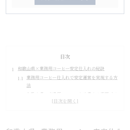
目次
和歌山県×業務用コーヒー安定仕入れの秘訣
業務用コーヒー仕入れで安定運営を実現する方
法
和歌山県で高品質コーヒーを確保する重要ポイ
ント
業務用コーヒーの安定調達が顧客満足に直結す
る理由
コーヒー豆の品質維持に役立つ仕入れ先の選び