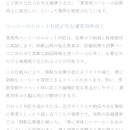
じて新たな仕入れ先を確保できた」「業務用コーヒーの品質
向上に成功した」といった事例も報告されています。
コーヒーの小ロット対応が生む運営効率向上
業務用コーヒーの小ロット対応は、在庫ロス削減と鮮度維持
に直結します。和歌山県の地元業者は、店舗規模や消費ペー
スに合わせた柔軟な納品体制を持つケースが多く、必要な分
だけを高頻度で仕入れることが可能です。
この仕組みにより、無駄な在庫を抱えるリスクが減り、常に
新鮮なコーヒーを提供できるメリットがあります。特に、季
節変動やイベント時に応じた臨機応変な発注がしやすく、運
営効率の大幅な向上が期待できます。
小ロット対応を活かすには、注文サイクルや納品方法を事前
に業者としっかり話し合うことが重要です。実際の店舗運営
では「無駄な廃棄が減った」「常に美味しいコーヒーを出せ
る」といった評価が多く、導入効果を実感する声が増えてい