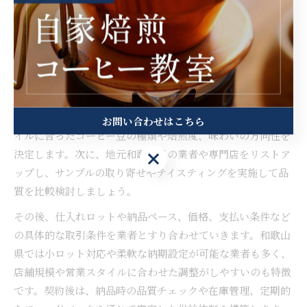
業務用としてコーヒー仕入れを成
功させる方法
コーヒーの業務用仕入れで押さえるべき流れ
業務用コーヒーの仕入れを成功させるためには、明確な流れ
を押さえることが重要です。まず、自店舗の客層や提供スタ
お問い合わせはこちら
イルに合ったコーヒー豆の種類や焙煎度、味わいの方向性を
決定します。次に、地元和歌山県の業者や専門店をリストア
お問い合わせはこちら
ップし、サンプルの取り寄せやテイスティングを実施して品
質を比較検討しましょう。
その後、仕入れロットや納品ペース、価格、支払い条件など
の具体的な取引条件を業者とすり合わせていきます。和歌山
県では小ロット対応や柔軟な納期設定が可能な業者も多く、
店舗規模や営業スタイルに合わせた調整がしやすいのも特徴
です。契約後は、納品時の品質チェックや在庫管理、定期的