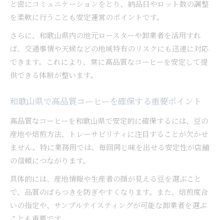
と密にコミュニケーションをとり、納品日やロット数の調整
店舗運営に役立つコーヒー品質管理の基本
を柔軟に行うことも安定運営のポイントです。
業務用コーヒーでリピート率を高める秘策
さらに、和歌山県内の地元ロースターや卸業者を活用すれ
コーヒーの仕入れ改革で差別化を図る運営戦略
ば、交通事情や天候などの地域特有のリスクにも迅速に対応
コーヒー仕入れの見直しで競合と差をつける発
できます。これにより、常に高品質なコーヒーを安定して提
想
供できる体制が整います。
和歌山県発のコーヒー戦略で店舗の個性を強化
和歌山県で高品質コーヒーを確保する重要ポイント
業務用コーヒーの新調達法がもたらす変革とは
コーヒー仕入れ改革で生まれる運営の新しい価
高品質なコーヒーを和歌山県で安定的に確保するには、豆の
値
産地や焙煎方法、トレーサビリティに注目することが欠かせ
ません。特に業務用では、毎回同じ味を出せる安定性が店舗
差別化を実現するコーヒーの仕入れポイント
の信頼につながります。
具体的には、産地情報や生産者の顔が見える豆を選ぶこと
で、品質のばらつきを防ぎやすくなります。また、焙煎度合
いの指定や、サンプルテイスティングが可能な卸業者を選ぶ
ことも重要です。