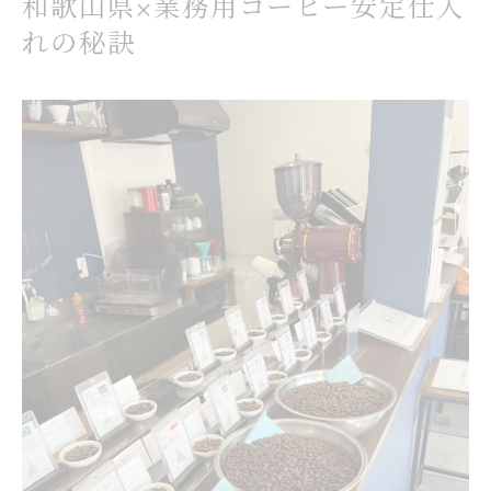
和歌山県×業務用コーヒー安定仕入
方
れの秘訣
和歌山県で信頼できるコーヒー供給体制の構築
術
高品質なコーヒーを維持する和歌山県の選択肢
コーヒーの品質と鮮度を守る業務用仕入れ戦略
和歌山県で選ばれるコーヒー業者の特徴とは
業務用コーヒーの品質管理で失敗しない秘訣
鮮度重視のコーヒー仕入れがもたらす店舗の強
み
和歌山県の業者と築く長期的なコーヒーパート
ナー関係
業務用としてコーヒー仕入れを成功させる方法
コーヒーの業務用仕入れで押さえるべき流れ
業者との連携でコーヒー供給を安定させる実践
法