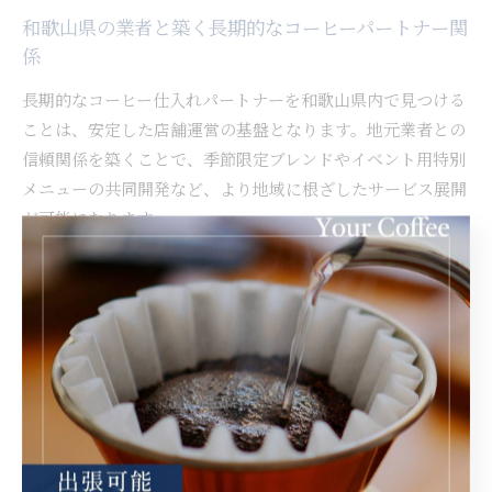
和歌山県の業者と築く長期的なコーヒーパートナー関
係
長期的なコーヒー仕入れパートナーを和歌山県内で見つける
ことは、安定した店舗運営の基盤となります。地元業者との
信頼関係を築くことで、季節限定ブレンドやイベント用特別
メニューの共同開発など、より地域に根ざしたサービス展開
が可能になります。
また、安定供給体制や急なトラブル時の柔軟な対応、価格や
納品方法の相談など、長期的なパートナーシップならではの
メリットが多数あります。和歌山県のコーヒー業者と密に連
携し、定期的な打ち合わせやフィードバックを行うことで、
店舗ごとのニーズに合わせた最適な仕入れ体制を構築できま
す。