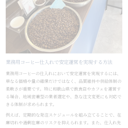
コーヒーの品質とコストを両立する仕入れ戦術
和歌山県で業務用コーヒーを選ぶ際の注意点
仕入れ先多様化がコーヒー運営に与えるメリッ
ト
地元ならではの業務用コーヒー活用術を解説
和歌山県の地元業者と提携するコーヒー活用法
業務用コーヒーで実現する地域密着型サービス
業務用コーヒー仕入れで安定運営を実現する方法
コーヒー豆の仕入れで地域特性を生かす工夫
業務用コーヒーの仕入れにおいて安定運営を実現するには、
地元ネットワーク活用でコーヒー供給を強化
単なる価格や量の確保だけではなく、品質維持や供給体制の
コーヒーの小ロット対応が生む運営効率向上
柔軟さが重要です。特に和歌山県で飲食店やカフェを運営す
安定供給と品質追求を両立する店舗運営の極意
る場合、地域密着型の業者選定や、急な注文変更にも対応で
コーヒーの安定供給体制を築く店舗運営のポイ
きる体制が求められます。
ント
例えば、定期的な発注スケジュールを組み立てることで、在
品質も供給も妥協しないコーヒー仕入れ実践例
庫切れや過剰在庫のリスクを抑えられます。また、仕入れ先
和歌山県で叶える高品質コーヒーの安定提供法