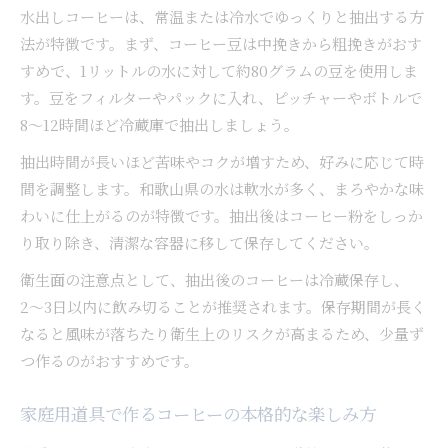
水出しコーヒーは、常温または冷水でゆっくりと抽出する方
法が特徴です。まず、コーヒー豆は中挽きから粗挽きがおす
すめで、1リットルの水に対して約80グラムの豆を使用しま
す。豆をフィルターやパックに入れ、ピッチャーやボトルで
8〜12時間ほど冷蔵庫で抽出しましょう。
抽出時間が長いほど苦味やコクが増すため、好みに応じて時
間を調整します。和歌山県の水は軟水が多く、まろやかな味
わいに仕上がるのが特徴です。抽出後はコーヒー粉をしっか
り取り除き、清潔な容器に移して保存してください。
衛生面の注意点として、抽出後のコーヒーは冷蔵保存し、
2〜3日以内に飲み切ることが推奨されます。保存期間が長く
なると風味が落ちたり衛生上のリスクが高まるため、少量ず
つ作るのがおすすめです。
家庭用道具で作るコーヒーの本格的な楽しみ方