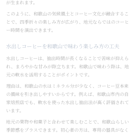
長持ちする水出しコーヒーの保存ポイントを解
が生まれます。
説
このように、和歌山の気候風土とコーヒー文化が融合するこ
保存期間を左右するコーヒー抽出後の注意点
とで、四季折々の楽しみ方が広がり、地元ならではのコーヒ
まろやかコーヒーを生む水と浸漬時間の工夫
ー時間を演出できます。
コーヒーの味を決める水質と浸漬時間の最適化
まろやかな水出しコーヒーへ導く水の選び方
水出しコーヒーを和歌山で味わう楽しみ方の工夫
浸漬時間が左右するコーヒーの風味変化を解説
水出しコーヒーは、抽出時間が長くなることで苦味が抑えら
水と抽出時間で広がるコーヒーの味わいの奥深
れ、まろやかな甘みが際立ちます。和歌山で味わう際は、地
さ
元の軟水を活用することがポイントです。
コーヒー本来のまろやかさを引き出す抽出技術
理由は、和歌山の水はミネラル分が少なく、コーヒー豆本来
の風味を引き出しやすいからです。例えば、和歌山市内の自
家焙煎店でも、軟水を使った水出し抽出法が高く評価されて
います。
地元の果物や和菓子と合わせて楽しむことで、和歌山らしい
季節感をプラスできます。初心者の方は、専用の器具がなく