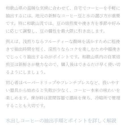
和歌山県の温暖な気候に合わせて、自宅でコーヒーを手軽に
抽出するには、地元の新鮮なコーヒー豆と水の選び方が重要
です。特に和歌山流では、豆の焙煎度や挽き方を季節や好み
に応じて調整し、豆の個性を最大限に引き出します。
例えば、浅煎りならフルーティーな酸味を活かすために粗挽
きで抽出時間を短く、深煎りならコクを楽しむため中細挽き
でじっくり抽出するのがポイントです。和歌山県内の自家焙
煎豆は新鮮さが魅力なので、購入後はできるだけ早く使い切
るようにしましょう。
初心者はペーパードリップやフレンチプレスなど、扱いやす
い器具から始めると失敗が少なく、コーヒー本来の味わいを
楽しめます。保存時は密閉容器で風味を保ち、冷暗所で管理
することも大切です。
水出しコーヒーの抽出手順とポイントを詳しく解説