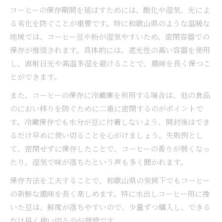
コーヒーの保存期間を延ばすためには、酸化や湿気、光によ
る劣化を防ぐことが重要です。特に和歌山県のような温暖な
地域では、コーヒー豆や粉が湿気やすいため、密閉容器での
保存が推奨されます。具体的には、遮光性の高い容器を使用
し、直射日光や高温多湿を避けることで、風味を長く保つこ
とができます。
また、コーヒーの保存に冷蔵庫を利用する場合は、他の食品
のにおい移りを防ぐために二重に密閉するのがポイントで
す。冷蔵保存でも水分が豆に付着しないよう、開封後はでき
るだけ早めに使い切ることを心がけましょう。失敗例とし
て、密閉せずに保存したことで、コーヒーの香りが弱くなっ
たり、湿気で味が落ちたという声も多く聞かれます。
保存方法を工夫することで、和歌山県の気候下でもコーヒー
の新鮮な風味を長く楽しめます。特に水出しコーヒー用に挽
いた豆は、鮮度が落ちやすいので、少量ずつ購入し、できる
だけ早く使い切るのが理想です。