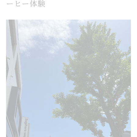
ーヒー体験
味
水出しコーヒー発祥と和歌山での味わい方
コーヒーの発祥地と水出しコーヒーの歴史的背
景
和歌山で楽しむ水出しコーヒーのユニークな味
わい
水出しコーヒーの起源と和歌山流アレンジの提
案
伝統が息づくコーヒー文化と和歌山の融合体験
発祥に学ぶコーヒーの奥深さを和歌山で感じる
コーヒー豆選びが左右する水出し風味の秘密
コーヒー豆の種類と水出しの味わいへの影響
水出しコーヒーに最適な豆選びのポイント
風味を高めるコーヒー豆の焙煎度と抽出方法
水出しコーヒーに合う挽き方と豆の特徴解説