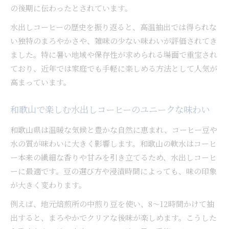
の後期に伝わったとされています。
水出しコーヒーの歴史を振り返ると、高温抽出では得られな
い独特のまろやかさや、雑味の少ない味わいが評価されてき
ました。特に暑い地域や保存性が求められる場面で重宝され
ており、近年では家庭でも手軽に楽しめる方法として人気が
高まっています。
和歌山で楽しむ水出しコーヒーのユニークな味わい
和歌山県は温暖な気候と豊かな自然に恵まれ、コーヒー豆や
水の質が味わいに大きく影響します。和歌山の軟水はコーヒ
ー本来の繊細な香りや甘みを引き立てるため、水出しコーヒ
ーに最適です。豆の選び方や浸漬時間によっても、味の印象
が大きく変わります。
例えば、地元焙煎所の中煎り豆を使い、8〜12時間かけて抽
出すると、まろやかでクリアな後味が楽しめます。こうした