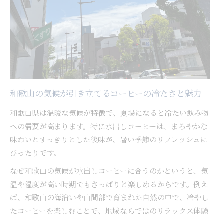
コーヒー豆の選定が変える水出しの深い味わい
自宅でできる和歌山流コーヒー抽出の手順
コーヒーを自宅で簡単に抽出する和歌山流のコ
ツ
水出しコーヒーの抽出手順とポイントを詳しく
解説
和歌山の気候が引き立てるコーヒーの冷たさと魅力
家庭用道具で作るコーヒーの本格的な楽しみ方
和歌山県は温暖な気候が特徴で、夏場になると冷たい飲み物
和歌山流コーヒー抽出で実践できる時短テクニ
への需要が高まります。特に水出しコーヒーは、まろやかな
ック
味わいとすっきりとした後味が、暑い季節のリフレッシュに
手軽にできる水出しコーヒーの抽出方法を紹介
ぴったりです。
保存期間を延ばす水出しコーヒーの管理術
なぜ和歌山の気候が水出しコーヒーに合うのかというと、気
コーヒーの保存期間を延ばす正しい管理法とは
温や湿度が高い時期でもさっぱりと楽しめるからです。例え
水出しコーヒーの鮮度を保つ保存テクニック
ば、和歌山の海沿いや山間部で育まれた自然の中で、冷やし
コーヒーの味を守る冷蔵保存と衛生管理の工夫
たコーヒーを楽しむことで、地域ならではのリラックス体験