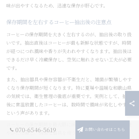
味が出やすくなるため、迅速な保存が肝心です。
保存期間を左右するコーヒー抽出後の注意点
コーヒーの保存期間を大きく左右するのが、抽出後の取り扱
いです。抽出直後はコーヒーが最も新鮮な状態ですが、時間
が経つにつれ風味や香りが失われやすくなります。抽出後は
できるだけ早く冷蔵保存し、空気に触れさせない工夫が必要
です。
また、抽出器具や保存容器が不衛生だと、雑菌が繁殖しやす
くなり保存期間が短くなります。特に夏場や温暖な和歌山県
の気候では、衛生管理の徹底が重要です。実例として、抽出
後に常温放置したコーヒーは、数時間で風味が劣化しやすい
という声があります。
コーヒーの保存期間を最大限に活かすためには、抽出後は速
070-6546-5619
お問い合わせはこちら
やかに冷蔵し、清潔な器具を使うことを習慣化しましょう。