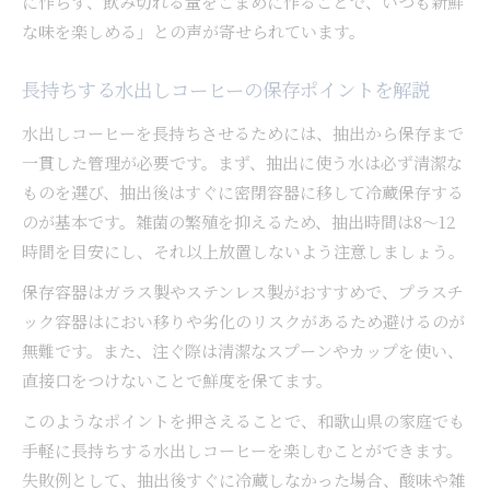
に作らず、飲み切れる量をこまめに作ることで、いつも新鮮
な味を楽しめる」との声が寄せられています。
長持ちする水出しコーヒーの保存ポイントを解説
水出しコーヒーを長持ちさせるためには、抽出から保存まで
一貫した管理が必要です。まず、抽出に使う水は必ず清潔な
ものを選び、抽出後はすぐに密閉容器に移して冷蔵保存する
のが基本です。雑菌の繁殖を抑えるため、抽出時間は8〜12
時間を目安にし、それ以上放置しないよう注意しましょう。
保存容器はガラス製やステンレス製がおすすめで、プラスチ
ック容器はにおい移りや劣化のリスクがあるため避けるのが
無難です。また、注ぐ際は清潔なスプーンやカップを使い、
直接口をつけないことで鮮度を保てます。
このようなポイントを押さえることで、和歌山県の家庭でも
手軽に長持ちする水出しコーヒーを楽しむことができます。
失敗例として、抽出後すぐに冷蔵しなかった場合、酸味や雑