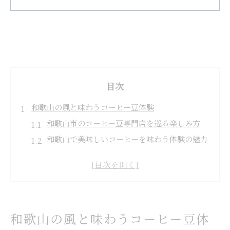
目次
和歌山の風と味わうコーヒー豆体験
和歌山市のコーヒー豆専門店を巡る楽しみ方
和歌山で美味しいコーヒーを味わう体験の魅力
和歌山コーヒーの有名店で感じるこだわり豆選
び
白浜で出会う個性的なコーヒー豆の特徴
和歌山の自然と調和するコーヒー体験を探す
こだわり派が語る和歌山のコーヒー探訪
和歌山の風と味わうコーヒー豆体