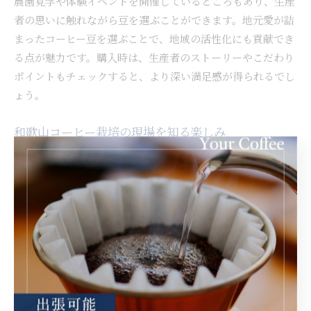
農園見学や体験イベントを開催しているところもあり、生産
者の思いに触れながら豆を選ぶことができます。地元愛が詰
まったコーヒー豆を選ぶことで、地域の活性化にも貢献でき
る点が魅力です。購入時は、生産者のストーリーやこだわり
ポイントもチェックすると、より深い満足感が得られるでし
ょう。
和歌山コーヒー栽培の現場を知る楽しみ
和歌山県では、コーヒー栽培の現場を実際に見学できる農園
が存在します。訪問することで、コーヒー豆がどのように育
てられ、収穫・精製されるのかを間近で知ることが可能で
す。生産工程を体験することで、日々飲んでいるコーヒーへ
の理解や愛着が深まります。
特に、和歌山独自の栽培方法や品種の工夫、自然との調和を
大切にした農園運営など、現場ならではのエピソードに触れ
られる点が魅力です。農園によっては、コーヒーチェリー摘