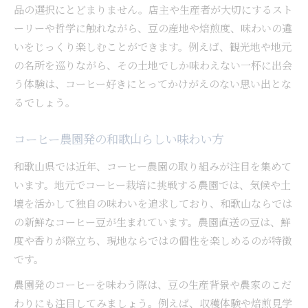
品の選択にとどまりません。店主や生産者が大切にするスト
ーリーや哲学に触れながら、豆の産地や焙煎度、味わいの違
いをじっくり楽しむことができます。例えば、観光地や地元
の名所を巡りながら、その土地でしか味わえない一杯に出会
う体験は、コーヒー好きにとってかけがえのない思い出とな
るでしょう。
コーヒー農園発の和歌山らしい味わい方
和歌山県では近年、コーヒー農園の取り組みが注目を集めて
います。地元でコーヒー栽培に挑戦する農園では、気候や土
壌を活かして独自の味わいを追求しており、和歌山ならでは
の新鮮なコーヒー豆が生まれています。農園直送の豆は、鮮
度や香りが際立ち、現地ならではの個性を楽しめるのが特徴
です。
農園発のコーヒーを味わう際は、豆の生産背景や農家のこだ
わりにも注目してみましょう。例えば、収穫体験や焙煎見学