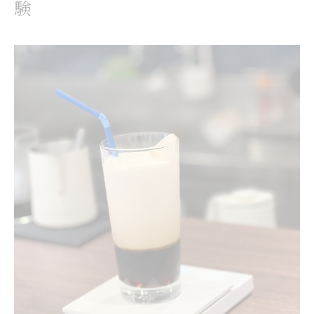
和歌山コーヒー専門店で見つける逸品豆の選び
験
方
地元愛が光る和歌山のコーヒー農園のこだわり
和歌山コーヒー栽培の現場を知る楽しみ
和歌山市で美味しいコーヒーに出会う秘訣
コーヒー好き必見の和歌山人気店の魅力
地域の物語に浸るコーヒー選びの極意
和歌山コーヒー豆が紡ぐ地域のストーリー
コーヒー農園発の和歌山らしい味わい方
和歌山市で感じるコーヒー豆の多様性
和歌山コーヒー専門店で広がる出会い
美味しいコーヒー選びで知る和歌山の奥深さ
静かな景色と楽しむ和歌山最新コーヒー事情
和歌山コーヒー専門店で静寂と香りを満喫
白浜のコーヒー豆と景色で癒やされる時間