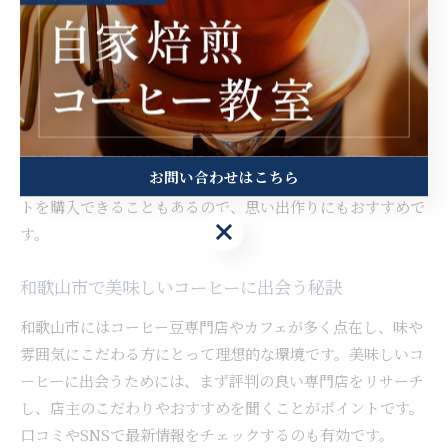
みや焙煎体験、テイスティングイベントなども実施されてい
ます。こうした体験は、家族連れやコーヒー初心者にも人気
があります。
現場見学の際は、事前予約や動きやすい服装の準備が必要で
す。また、農園によっては天候や収穫時期により実施内容が
変わるため、事前の情報収集が大切です。体験後は、現地で
お問い合わせはこちら
しか手に入らない限定豆や、農園オリジナルのコーヒーギフ
トを購入できることもあるので、思い出作りにもおすすめで
お問い合わせはこちら
す。
和歌山市で美味しいコーヒーに出会う秘訣
和歌山市にはコーヒー豆専門店やカフェが多く点在し、味や
雰囲気にこだわる方にとって理想的な環境です。美味しいコ
ーヒーに出会うためには、まず評判の良い専門店をリサーチ
し、店主のこだわりやおすすめを聞くことがポイントです。
口コミやSNSで最新情報をチェックするのも有効です。