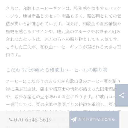
さらに、和歌山コーヒーギフトは、特別感を演出するパッケ
ージや、地場産品とのセット商品も多く、贈答用としての価
値が高いと評価されています。例えば、和歌山の自然景観や
歴史を感じるデザインや、地元産のフルーツやお菓子と組み
合わせたセットは、遠方の方への贈り物としても人気です。
こうした工夫が、和歌山コーヒーギフトが選ばれる大きな理
由です。
こだわり派が薦める和歌山コーヒー豆の贈り物
コーヒーにこだわりのある方が和歌山県のコーヒー豆を贈り
物に選ぶ理由は、店主や焙煎士の情熱が詰まった限定商品
や、希少な産地の豆を味わえる点にあります。和歌山コーヒ
ー専門店では、豆の産地や農園ごとの特徴を重視し、豆ごと
にベストな焙煎度で仕上げているため、個性がはっきりと感
070-6546-5619
じられるのが特徴です。贈る相手の好みや飲み方に合わせて
お問い合わせはこちら
選ぶことで、より特別な一杯を届けることができます。