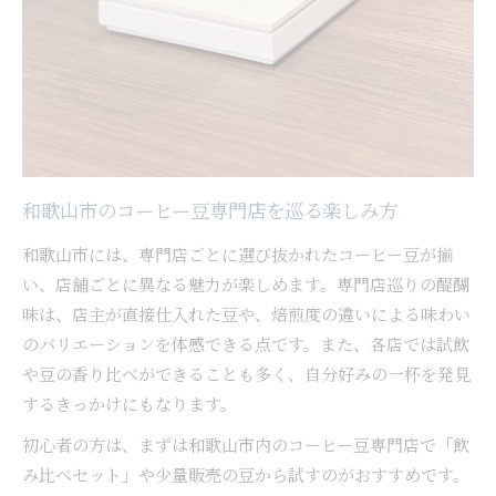
和歌山市の美味しいコーヒー店最新情報
和歌山コーヒー農園の新たな挑戦に触れる
コーヒー豆選びで広がる和歌山の自然体験
ギフトにも贈りたい和歌山コーヒー豆の魅力
和歌山コーヒーギフトが選ばれる理由
こだわり派が薦める和歌山コーヒー豆の贈り物
和歌山市のコーヒー豆専門店を巡る楽しみ方
和歌山コーヒー専門店発の特別なギフト提案
和歌山市には、専門店ごとに選び抜かれたコーヒー豆が揃
美味しい和歌山コーヒー豆で心を伝える方法
い、店舗ごとに異なる魅力が楽しめます。専門店巡りの醍醐
自宅用にも贈答用にも喜ばれる和歌山の豆選び
味は、店主が直接仕入れた豆や、焙煎度の違いによる味わい
農園の情熱を感じる和歌山発コーヒーの深み
のバリエーションを体感できる点です。また、各店では試飲
和歌山コーヒー農園の情熱に触れる体験
や豆の香り比べができることも多く、自分好みの一杯を発見
和歌山コーヒー栽培のこだわりと魅力に迫る
するきっかけにもなります。
農園直送コーヒー豆で感じる和歌山の深み
初心者の方は、まずは和歌山市内のコーヒー豆専門店で「飲
和歌山の自然が育むコーヒー豆の個性を知る
み比べセット」や少量販売の豆から試すのがおすすめです。