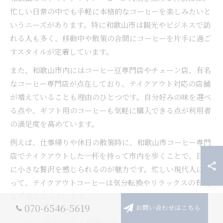
忙しい日常の中でも手軽に本格的なコーヒーを楽しみたいと
いうニーズがあります。特に和歌山市は観光やビジネスで訪
れる人も多く、移動中や散策の合間にコーヒーを片手に過ご
すスタイルが定着しています。
また、和歌山市内にはコーヒー豆専門店やチェーン店、有名
なコーヒー専門店が点在しており、テイクアウト対応の店舗
が増えていることも理由のひとつです。自分好みの味を選べ
る点や、ギフト用のコーヒーも気軽に購入できる点が利用者
の満足度を高めています。
例えば、仕事帰りや休日の散策時に、和歌山市コーヒー専門
店でテイクアウトした一杯を持って市内を歩くことで、日常
に小さな贅沢を感じられるのが魅力です。忙しい現代人にと
って、テイクアウトコーヒーは気分転換やリラックスの有効
な手段となっています。
070-6546-5619
お問い合わせはこちら