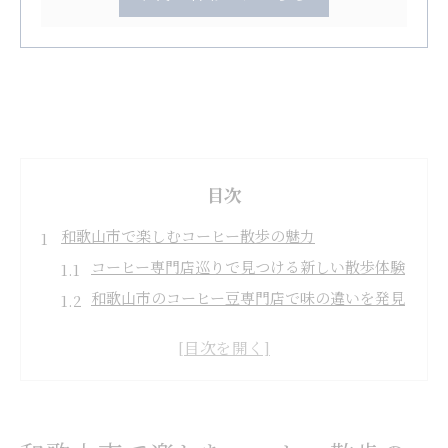
目次
和歌山市で楽しむコーヒー散歩の魅力
コーヒー専門店巡りで見つける新しい散歩体験
和歌山市のコーヒー豆専門店で味の違いを発見
チェーン店と地元店、コーヒー巡りの楽しみ方
おでかけ先で美味しいコーヒーと出会うコツ
和歌山市のコーヒー文化を感じる散歩ルート
のんびり派必見 和歌山で心安らぐ一杯を