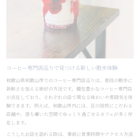
コーヒー片手に過ごす和歌山市の無料エリア
和歌山市の無料スポットで味わうコーヒー時間
お金をかけずに楽しめるコーヒーおでかけ方法
テイクアウトで巡る和歌山市のコーヒー探し
和歌山市のテイクアウトコーヒー人気の理由
コーヒー片手に巡る和歌山市街歩きの魅力
テイクアウト専門店で味わう新定番コーヒー
コーヒー専門店巡りで見つける新しい散歩体験
散策しながら楽しめるコーヒーテイクアウト活
和歌山県和歌山市でのコーヒー専門店巡りは、普段の散歩に
用法
新鮮さを加える絶好の方法です。個性豊かなコーヒー専門店
和歌山市のテイクアウトで発見するコーヒー体
が点在しており、それぞれの店で異なる味わいや雰囲気を体
験
験できます。例えば、和歌山市内には、豆の焙煎にこだわる
景色とコーヒーで和歌山の休日を満喫
店舗や、落ち着いた空間でゆっくり過ごせるカフェが多く存
絶景スポットで味わう特別なコーヒー体験
在します。
和歌山市の景色と相性抜群のコーヒータイム
こうしたお店を訪れる際は、事前に営業時間やアクセス方法
休日におすすめのコーヒー付きおでかけコース