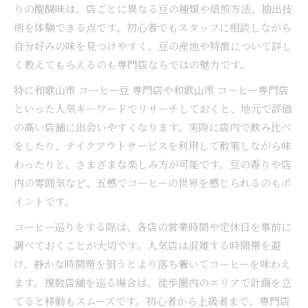
りの醍醐味は、店ごとに異なる豆の種類や焙煎方法、抽出技
術を体験できる点です。初心者でもスタッフに相談しながら
自分好みの味を見つけやすく、豆の産地や特徴について詳し
く教えてもらえるのも専門店ならではの魅力です。
特に和歌山市 コーヒー豆 専門店や和歌山市 コーヒー専門店
といった人気キーワードでリサーチしておくと、地元で評価
の高い店舗に出会いやすくなります。実際に店内で飲み比べ
をしたり、テイクアウトサービスを利用して散策しながら味
わったりと、さまざまな楽しみ方が可能です。豆の香りや店
内の雰囲気など、五感でコーヒーの世界を感じられるのもポ
イントです。
コーヒー巡りをする際は、各店の営業時間や定休日を事前に
調べておくことが大切です。人気店は混雑する時間帯を避
け、静かな時間帯を狙うとより落ち着いてコーヒーを味わえ
ます。複数店舗を巡る場合は、徒歩圏内のエリアで計画を立
てると移動もスムーズです。初心者から上級者まで、専門店