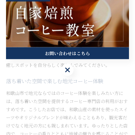
色を眺めるだけで癒しの時間が生まれます。利用者からは
「普段の疲れが取れる」「新しいお気に入りの場所が見つか
った」といった声も寄せられています。
注意点として、屋外での飲食は天候や季節によって快適さが
左右されるため、事前に天気予報を確認することをおすすめ
します。飲み終わったカップの持ち帰りや、周囲の清潔を保
お問い合わせはこちら
つ配慮も大切です。美味しいコーヒーとともに、和歌山市の
癒しスポットを自分らしく楽しんでみてください。
お問い合わせはこちら
落ち着いた空間で楽しむ地元コーヒー体験
和歌山市で地元ならではのコーヒー体験を楽しみたい方に
は、落ち着いた空間を提供するコーヒー専門店の利用がおす
すめです。こうしたお店では、和歌山産の素材を使ったスイ
ーツやオリジナルブレンドが味わえることもあり、観光客だ
けでなく地元の方にも親しまれています。ゆったりとした店
内で、コーヒーの香りとともに地域の魅力を感じることがで