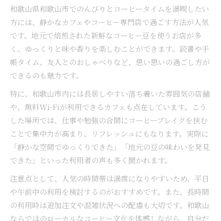
和歌山県和歌山市でのんびりとコーヒータイムを満喫したい
方には、静かなカフェやコーヒー専門店で過ごす方法が人気
です。地元で焙煎された新鮮なコーヒー豆を使うお店が多
く、ゆっくりと味や香りを楽しむことができます。読書や手
帳タイム、友人とのおしゃべりなど、思い思いの過ごし方が
できるのも魅力です。
特に、和歌山市内には長居しやすい落ち着いた雰囲気の店舗
や、無料Wi-Fiが利用できるカフェも点在しています。こう
した場所では、仕事や勉強の合間にコーヒーブレイクを挟む
ことで集中力が高まり、リフレッシュにもなります。実際に
「静かな空間でゆっくりできた」「地元の豆の味わいを発見
できた」といった利用者の声も多く聞かれます。
注意点として、人気の時間帯は満席になりやすいため、平日
や午前中の利用を検討するのがおすすめです。また、長時間
の利用時は追加注文や混雑状況への配慮も大切です。和歌山
ならではのローカルなコーヒー文化を体感しながら、自分だ