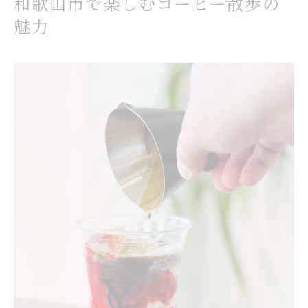
景色とコーヒーで心身リフレッシュする過ごし
和歌山市で楽しむコーヒー散歩の
方
魅力
和歌山でのんびりできるコーヒーの楽しみ方
静かな専門店で味わう贅沢なコーヒータイム
美味しいコーヒーと過ごす癒しのおでかけ術
落ち着いた空間で楽しむ地元コーヒー体験
コーヒー好きが注目する和歌山市のおでかけ提案
コーヒーイベント開催時期とおすすめの巡り方
専門店巡りで感じる和歌山市のコーヒー魅力
コーヒーギフト選びも楽しめるおでかけコース
和歌山市の有名コーヒー店で味比べ体験
コーヒーを通じた特別なおでかけプラン紹介
無料スポットと一緒に味わう和歌山のコーヒー体験
無料で楽しめる遊び場とコーヒーの相性抜群
家族で出かけたいコーヒーと無料スポット案内