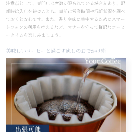
注意点として、専門店は席数が限られている場合があり、混
雑時は入店を待つことも。事前に営業時間や混雑状況を調べ
ておくと安心です。また、香りや味に集中するためにスマー
トフォンの利用を控えるなど、マナーを守って贅沢なコーヒ
ータイムを楽しみましょう。
美味しいコーヒーと過ごす癒しのおでかけ術
和歌山市で癒しのおでかけを計画するなら、美味しいコーヒ
ーと一緒に過ごせるスポットを選ぶのがポイントです。公園
や海沿いのベンチ、緑豊かな広場など、自然を感じられる場
所でコーヒーを味わうことで、心がほぐれリフレッシュでき
ます。無料で楽しめるスポットも多いため、気軽に訪れるこ
とができます。
具体的には、専門店でテイクアウトしたコーヒーを持って、
和歌山城公園や和歌浦の浜辺を散策するプランが好評です。
家族や友人と一緒に、または一人でも、コーヒーを片手に景