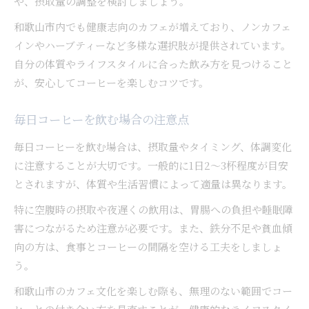
や、摂取量の調整を検討しましょう。
和歌山市内でも健康志向のカフェが増えており、ノンカフェ
インやハーブティーなど多様な選択肢が提供されています。
自分の体質やライフスタイルに合った飲み方を見つけること
が、安心してコーヒーを楽しむコツです。
毎日コーヒーを飲む場合の注意点
毎日コーヒーを飲む場合は、摂取量やタイミング、体調変化
に注意することが大切です。一般的に1日2〜3杯程度が目安
とされますが、体質や生活習慣によって適量は異なります。
特に空腹時の摂取や夜遅くの飲用は、胃腸への負担や睡眠障
害につながるため注意が必要です。また、鉄分不足や貧血傾
向の方は、食事とコーヒーの間隔を空ける工夫をしましょ
う。
和歌山市のカフェ文化を楽しむ際も、無理のない範囲でコー