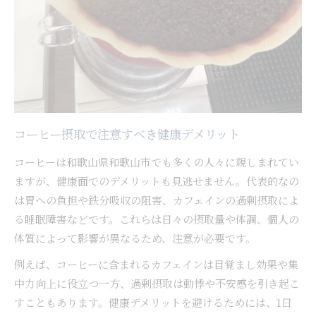
自分の体質に合ったコーヒー摂取法
胃荒れや貧血を防ぐコーヒー生活の知恵
コーヒーで胃荒れを防ぐための実践術
鉄分吸収阻害を避ける飲み方のコツ
貧血予防とコーヒーの正しい関係
体調に配慮したコーヒータイムの工夫
コーヒー摂取で注意すべき健康デメリット
コーヒーと栄養バランスを保つ方法
コーヒーは和歌山県和歌山市でも多くの人々に親しまれてい
コーヒーと健やかな暮らしを両立する方法
ますが、健康面でのデメリットも見逃せません。代表的なの
コーヒー習慣と健康維持を両立するコツ
は胃への負担や鉄分吸収の阻害、カフェインの過剰摂取によ
コーヒーのメリットとデメリットを知る
る睡眠障害などです。これらは日々の摂取量や体調、個人の
体調管理を意識したコーヒー選びの基準
体質によって影響が異なるため、注意が必要です。
日常に役立つコーヒー生活の工夫集
例えば、コーヒーに含まれるカフェインは目覚まし効果や集
健康を意識した賢いコーヒーの取り入れ方
中力向上に役立つ一方、過剰摂取は動悸や不安感を引き起こ
すこともあります。健康デメリットを避けるためには、1日