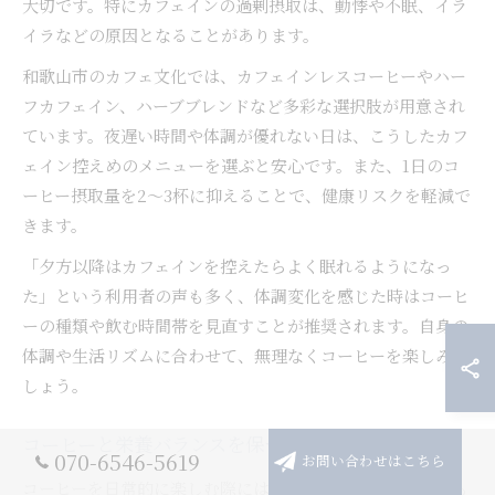
大切です。特にカフェインの過剰摂取は、動悸や不眠、イラ
イラなどの原因となることがあります。
和歌山市のカフェ文化では、カフェインレスコーヒーやハー
フカフェイン、ハーブブレンドなど多彩な選択肢が用意され
ています。夜遅い時間や体調が優れない日は、こうしたカフ
ェイン控えめのメニューを選ぶと安心です。また、1日のコ
ーヒー摂取量を2〜3杯に抑えることで、健康リスクを軽減で
きます。
「夕方以降はカフェインを控えたらよく眠れるようになっ
た」という利用者の声も多く、体調変化を感じた時はコーヒ
ーの種類や飲む時間帯を見直すことが推奨されます。自身の
体調や生活リズムに合わせて、無理なくコーヒーを楽しみま
しょう。
コーヒーと栄養バランスを保つ方法
070-6546-5619
お問い合わせはこちら
コーヒーを日常的に楽しむ際には、栄養バランスへの配慮も