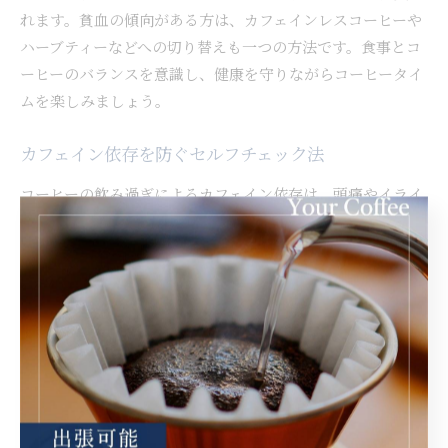
れます。貧血の傾向がある方は、カフェインレスコーヒーや
ハーブティーなどへの切り替えも一つの方法です。食事とコ
ーヒーのバランスを意識し、健康を守りながらコーヒータイ
ムを楽しみましょう。
カフェイン依存を防ぐセルフチェック法
コーヒーの飲み過ぎによるカフェイン依存は、頭痛やイライ
ラ、不眠などの不調を招くことがあります。自分が依存傾向
にないかを確認するためには、1日の摂取量や飲みたくなる
タイミングを記録するセルフチェックが有効です。特に和歌
山市のようにカフェ文化が盛んな地域では、無意識のうちに
摂取量が増えていないか定期的に見直しましょう。
セルフチェックのポイントとしては、コーヒーを飲まないと
集中できない、休憩時に必ず手が伸びるといった行動が続い
ているかを観察します。もし依存傾向を感じた場合は、1日
の杯数を減らしたり、カフェインレスコーヒーに切り替える