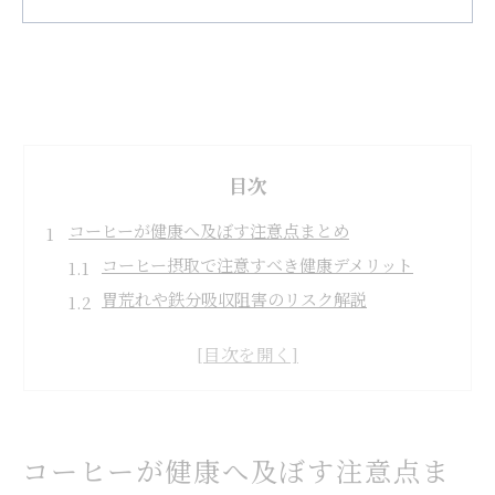
目次
コーヒーが健康へ及ぼす注意点まとめ
コーヒー摂取で注意すべき健康デメリット
胃荒れや鉄分吸収阻害のリスク解説
カフェインが睡眠に及ぼす影響とは
コーヒーを控えた方が良い体質の特徴
毎日コーヒーを飲む場合の注意点
毎日のコーヒー習慣と体調管理法
コーヒーを安全に楽しむための飲み方
コーヒーが健康へ及ぼす注意点ま