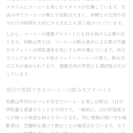
スタイムにコーヒーを楽しむスタイルが定着しています。生
活の中でコーヒーが果たす役割は大きく、仲間との交流や自
分だけの時間を大切にする文化とも深く結びついています。
しかし、コーヒーの健康デメリットにも目を向ける必要があ
ります。和歌山市では、コーヒーの飲み過ぎによる胃の不調
やカフェインの摂取過多を気にする声が増えています。地元
カフェではデカフェや低カフェインコーヒーの導入、飲み方
の工夫が進められており、健康志向の市民にも選択肢が広が
っています。
地元で実践できるコーヒーの飲み方アドバイス
和歌山市内のカフェや自宅でコーヒーを楽しむ際は、1日の
摂取量を意識することが大切です。一般的に、1日3杯程度ま
でが体への負担を抑えやすいとされ、特に胃腸が弱い方や高
齢者は、空腹時を避けて飲むことが推奨されています。カフ