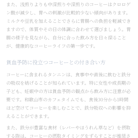
また、浅煎りよりも中深煎りや深煎りのコーヒーはクロロゲ
ン酸が減少し、胃への刺激が比較的少ない傾向があります。
ミルクや豆乳を加えることでさらに胃腸への負担を軽減でき
ますので、体質やその日の体調に合わせて選びましょう。胃
腸の様子を見ながら、自分に合った飲み方を日々探ること
が、健康的なコーヒーライフの第一歩です。
貧血予防に役立つコーヒーとの付き合い方
コーヒーに含まれるタンニンは、食事中や直後に飲むと鉄分
の吸収を妨げることが知られています。特に女性や成長期の
子ども、妊娠中の方は貧血予防の観点から飲み方に注意が必
要です。和歌山市のカフェタイムでも、食後30分から1時間
ほど空けてコーヒーを楽しむことで、鉄分吸収への影響を抑
えることができます。
また、鉄分が豊富な食材（レバーやほうれん草など）を摂取
する際は、コーヒーの摂取タイミングをずらすことが推奨さ