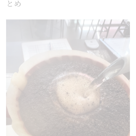
体調に合わせたコーヒー摂取の工夫
とめ
コーヒーで胃腸に優しい生活を送るコツ
貧血予防に役立つコーヒーとの付き合い方
カフェイン依存を防ぐセルフチェック法
和歌山市で学ぶコーヒー摂取の工夫
和歌山市のカフェ文化と健康的コーヒー習慣
地元で実践できるコーヒーの飲み方アドバイス
コーヒーと体調を両立させる工夫の紹介
地域ならではのコーヒー生活のヒント
和歌山市民流コーヒーとの賢い付き合い方
カフェイン摂取量に敏感な人への助言
カフェインに敏感な人が避けたい飲み方
コーヒーの適量を見極めるポイント
カフェイン症状を防ぐ日常の工夫紹介
短時間の過剰摂取リスクに注意しよう