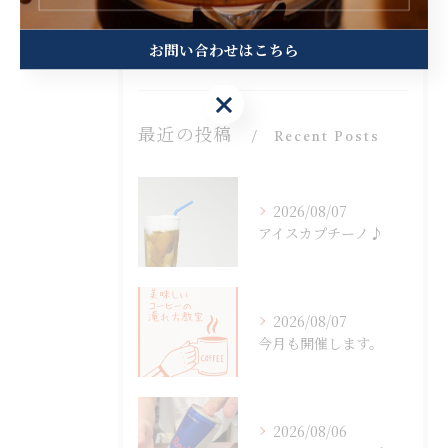
卸
出張販売
お問い合わせはこちら
お問い合わせはこちら
最近の投稿
Recent Posts
2026/08/07
アイスカプチーノ♪
2026/08/07
今月も開催します。
2026/08/06