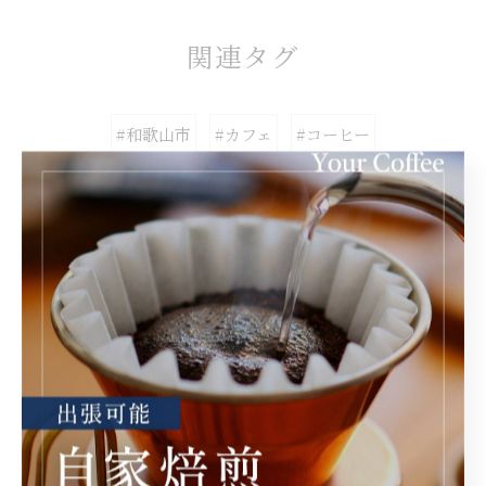
関連タグ
#和歌山市
#カフェ
#コーヒー
カテゴリー
Categories
全てのカテゴリー
コーヒー豆販売
コーヒー教室
サブスク
卸
出張販売