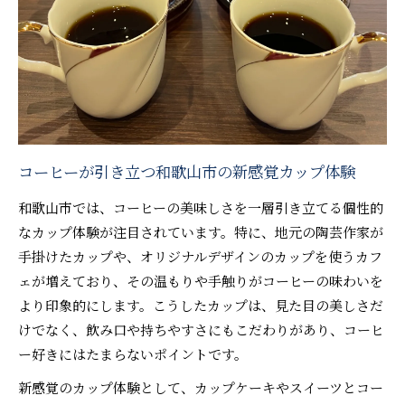
家でも楽しめるカップ入りコーヒースイーツの
選び方
和歌山市のおすすめテイクアウトカフェを紹介
アメリカンカフェ風コーヒーの新しい魅力
和歌山で味わうアメリカンカフェ風コーヒー体
験
コーヒーが引き立つ和歌山市の新感覚カップ体験
カップとコーヒーが映えるアメリカンスタイル
和歌山市では、コーヒーの美味しさを一層引き立てる個性的
の魅力
なカップ体験が注目されています。特に、地元の陶芸作家が
アメリカンカフェのコーヒー文化を和歌山市で
手掛けたカップや、オリジナルデザインのカップを使うカフ
発見
ェが増えており、その温もりや手触りがコーヒーの味わいを
カラフルカップで楽しむアメリカンコーヒーの
より印象的にします。こうしたカップは、見た目の美しさだ
世界
けでなく、飲み口や持ちやすさにもこだわりがあり、コーヒ
コーヒー好き必見のアメリカンカフェ風スイー
ー好きにはたまらないポイントです。
ツ提案
新感覚のカップ体験として、カップケーキやスイーツとコー
ペット同伴OKな和歌山市カフェの楽しみ方