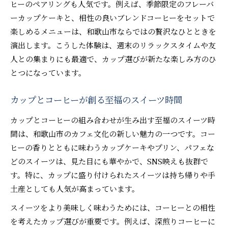
ヒーのペアリングも人気です。例えば、季節限定のフレーバ
コーヒーとカップで楽しむペット同伴カフェの
ーカップケーキと、相性の良いブレンドコーヒーをセットで
魅力
楽しめるメニューは、和歌山市ならではの贅沢なひとときを
和歌山市でペットと一緒に味わうコーヒー時間
演出します。こうした体験は、週末のリラックスタイムや友
カップスイーツとコーヒーでペットとの特別な
人との集まりにも最適で、カップ選びが新たな楽しみ方のひ
休日
とつになっています。
ペット連れでも安心なコーヒーカフェの選び方
コーヒーとカップで叶える癒やしのカフェ体験
カップとコーヒーが創る至福のスイーツ時間
女子会や家族時間にぴったりのスイーツ提案
カップとコーヒーの組み合わせが生み出す至福のスイーツ時
コーヒーとカップで彩る女子会向けスイーツ特
間は、和歌山市のカフェ文化の新しい魅力の一つです。コー
集
ヒーの香りとともに味わうカップケーキやプリン、パフェな
家族で楽しむカップ入りコーヒースイーツの魅
どのスイーツは、見た目にも華やかで、SNS映えも抜群で
力
す。特に、カップに盛り付けられたスイーツは持ち帰りや手
土産としても人気が高まっています。
コーヒーが引き立つ女子会おすすめカップスイ
ーツ
スイーツをより美味しく味わうためには、コーヒーとの相性
カップとコーヒーで盛り上がる家族団らんの提
を考えたカップ選びが重要です。例えば、深煎りコーヒーに