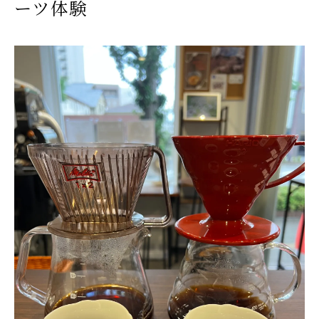
ーツ体験
彩り豊かなカップで味わうコーヒー時間
彩りカップで味わうコーヒーと癒やしのひとと
き
コーヒーの香りを引き立てるカップ選びのコツ
カップとコーヒーで彩る和歌山市のカフェ時間
カラフルなカップとコーヒーで楽しむ午後の贅
沢
おしゃれなカップで広がるコーヒー体験の魅力
テイクアウトも楽しめる注目のカフェ案内
コーヒーとカップのテイクアウトで楽しむ和歌
山市
持ち帰りにぴったりなコーヒーカップスイーツ
特集
テイクアウト対応のカフェで手軽にコーヒー体
験